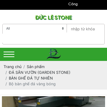
Công ty TNHH Đức Lê Kính 
ĐỨC LÊ STONE
Trang chủ
Sản phẩm
ĐÁ SÂN VƯỜN (GARDEN STONE)
BÀN GHẾ ĐÁ TỰ NHIÊN
Bộ bàn ghế đá vàng bóng