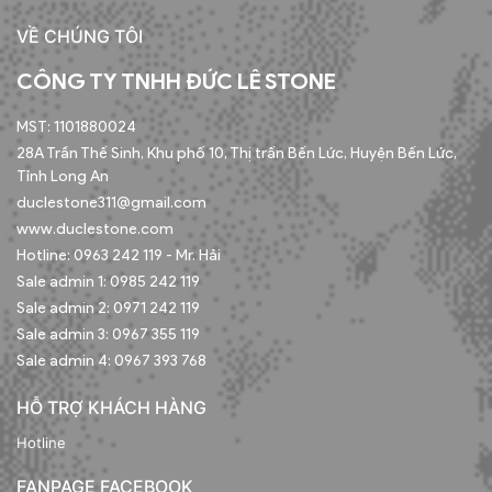
VỀ CHÚNG TÔI
CÔNG TY TNHH ĐỨC LÊ STONE
MST: 1101880024
28A Trần Thế Sinh, Khu phố 10, Thị trấn Bến Lức, Huyện Bến Lức,
Tỉnh Long An
duclestone311@gmail.com
www.duclestone.com
Hotline: 0963 242 119 - Mr. Hải
Sale admin 1: 0985 242 119
Sale admin 2: 0971 242 119
Sale admin 3: 0967 355 119
Sale admin 4: 0967 393 768
HỖ TRỢ KHÁCH HÀNG
Hotline
FANPAGE FACEBOOK