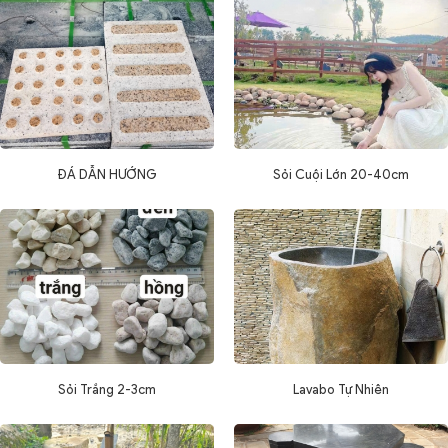
ĐÁ DẪN HƯỚNG
Sỏi Cuội Lớn 20-40cm
Sỏi Trắng 2-3cm
Lavabo Tự Nhiên