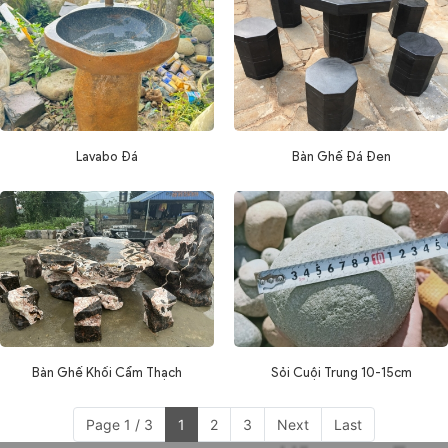
Lavabo Đá
Bàn Ghế Đá Đen
Bàn Ghế Khối Cẩm Thạch
Sỏi Cuội Trung 10-15cm
Page 1 / 3
1
2
3
Next
Last