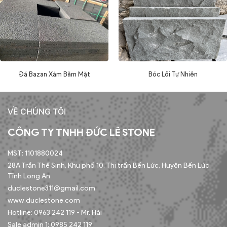
Đá Bazan Xám Băm Mặt
Bóc Lồi Tự Nhiên
VỀ CHÚNG TÔI
CÔNG TY TNHH ĐỨC LÊ STONE
MST: 1101880024
28A Trần Thế Sinh, Khu phố 10, Thị trấn Bến Lức, Huyện Bến Lức,
Tỉnh Long An
duclestone311@gmail.com
www.duclestone.com
Hotline: 0963 242 119 - Mr. Hải
Sale admin 1: 0985 242 119