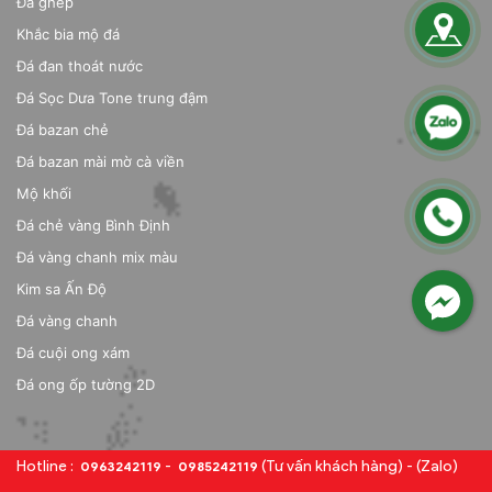
Đá ghép
Khắc bia mộ đá
Đá đan thoát nước
Đá Sọc Dưa Tone trung đậm
Đá bazan chẻ
Đá bazan mài mờ cà viền
Mộ khối
Đá chẻ vàng Bình Định
Đá vàng chanh mix màu
Kim sa Ấn Độ
Đá vàng chanh
Đá cuội ong xám
Đá ong ốp tường 2D
Hotline :
-
(Tư vấn khách hàng) -
(Zalo)
0963242119
0985242119
© 2023 Copyright Công ty TNHH Đức Lê Stone